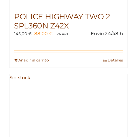
POLICE HIGHWAY TWO 2
SPL360N Z42X
El
El
88,00
€
Envío 24/48 h
145,00
€
IVA incl.
precio
precio
original
actual
era:
es:
145,00 €.
88,00 €.
Añadir al carrito
Detalles
Sin stock