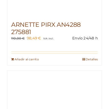
ARNETTE PIRX AN4288
275881
El
El
98,49
€
Envío 24/48 h
110,00
€
IVA incl.
precio
precio
original
actual
era:
es:
110,00 €.
98,49 €.
Añadir al carrito
Detalles