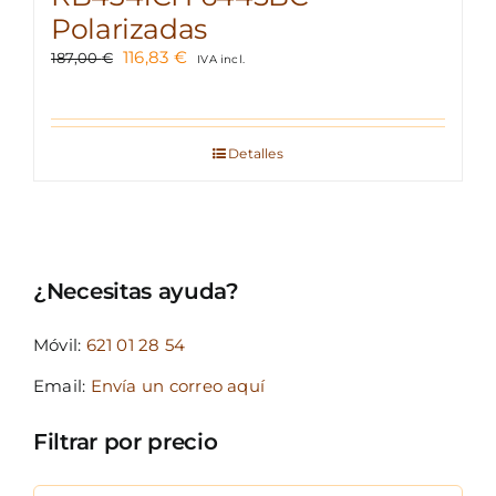
Polarizadas
El
El
116,83
€
187,00
€
IVA incl.
precio
precio
original
actual
era:
es:
187,00 €.
116,83 €.
Detalles
¿Necesitas ayuda?
Móvil:
621 01 28 54
Email:
Envía un correo aquí
Filtrar por precio
Precio