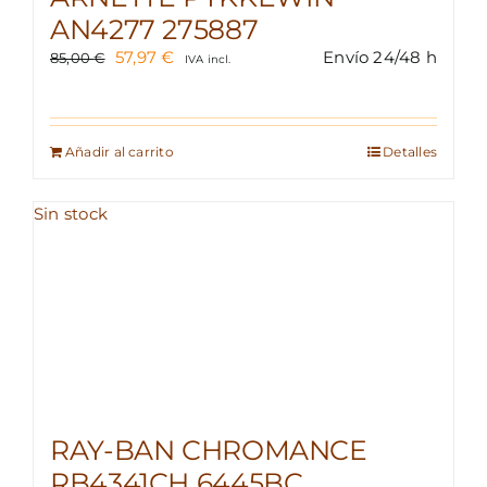
AN4277 275887
El
El
57,97
€
Envío 24/48 h
85,00
€
IVA incl.
precio
precio
original
actual
era:
es:
85,00 €.
57,97 €.
Añadir al carrito
Detalles
Sin stock
RAY-BAN CHROMANCE
RB4341CH 6445BC