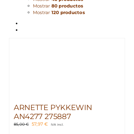
Mostrar
80 productos
Mostrar
120 productos
ARNETTE PYKKEWIN
AN4277 275887
El
El
57,97
€
85,00
€
IVA incl.
precio
precio