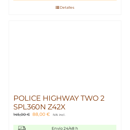
era:
es:
110,00 €.
72,06 €.
Detalles
POLICE HIGHWAY TWO 2
SPL360N Z42X
El
El
88,00
€
145,00
€
IVA incl.
precio
precio
original
actual
Envío 24/48 h