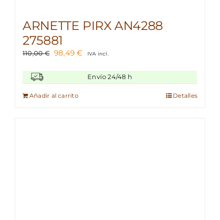
ARNETTE PIRX AN4288
275881
El
El
98,49
€
110,00
€
IVA incl.
precio
precio
original
actual
Envío 24/48 h
era:
es:
110,00 €.
98,49 €.
Añadir al carrito
Detalles