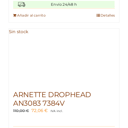
original
actual
Envío 24/48 h
era:
es:
85,00 €.
57,97 €.
Añadir al carrito
Detalles
Sin stock
ARNETTE DROPHEAD
AN3083 7384V
El
El
72,06
€
110,00
€
IVA incl.
precio
precio
original
actual